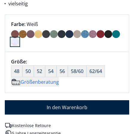
vielseitig
Farbauswahl:
aktuell ausgewählt:
Farbe:
Weiß
Farbe Weiß ausgewählt
Größenauswahl:
Größe:
nichts ausgewählt
48
50
52
54
56
58/60
62/64
Größenberatung
In den Warenkorb
Kostenlose Retoure
5 Jahre Langzeitgarantie