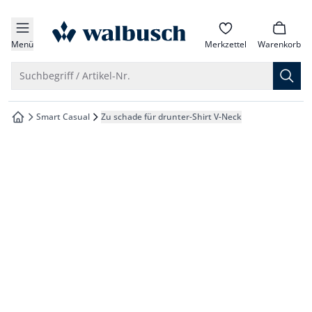
che springen
zur Startseite
vigation springen
Menü
Merkzettel
Warenkorb
inhalt springen
Suche öffnen
Suchbegriff / Artikel-Nr.
oter springen
Smart Casual
Zu schade für drunter-Shirt V-Neck
zur Startseite
hnellanmeldung springen