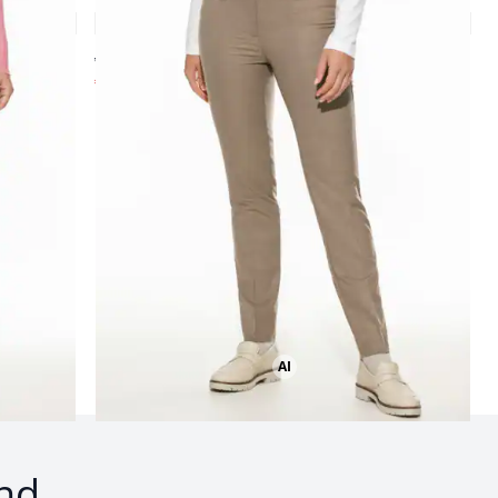
4,8 (30)
ab € 139,00
€ 44,99
(-68%)
Seite 2
AI
Bild mit Hilfe von KI erstellt
nd