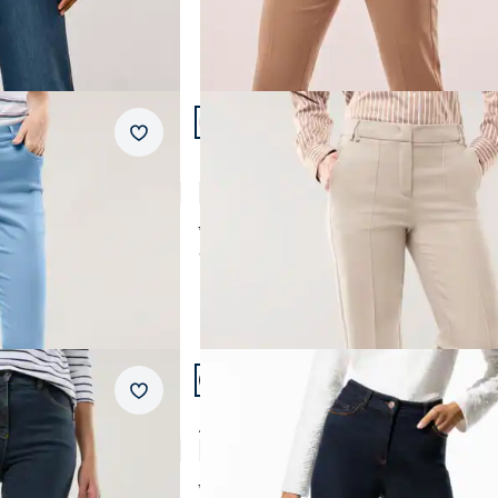
Artikel 8 von 24.
+5
Passform Regular Fit.
Merkzettel
Regular Fit
se
Premium Kofferhose
4,5 (79)
ab € 139,99
ab
€ 129,99
(-7%)
Artikel 11 von 24.
+1
Passform Regular Fit.
Merkzettel
Regular Fit
Alaska-Jeans
4,8 (56)
ab € 149,99