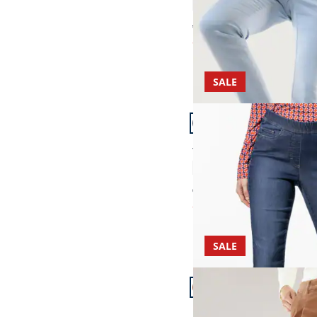
4,6 (105)
ab € 99,99
ab
€ 49,99
(-50%)
SALE
Artikel 19 von 24.
+2
Passform Regular Fit.
Regular Fit
Yoga-Schlupfjeans
4,6 (171)
ab € 99,99
ab
€ 59,99
(-40%)
SALE
Artikel 22 von 24.
+2
Passform Regular Fit.
Regular Fit
Premium Marlene Cor