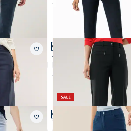
ab
€ 139,99
(-7%)
Artikel 14 von 24.
Passform Regular Fit.
Merkzettel
Regular Fit
tur
Thermo Kofferhose
4,4 (5)
ab
€ 169,99
SALE
Artikel 17 von 24.
Passform Slim Fit.
Merkzettel
Slim Fit
se
Extraglatt Baumwollhose Slim Fit