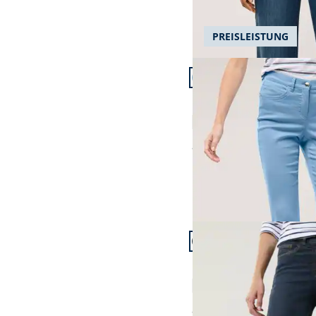
PREISLEISTUNG
Artikel 7 von 24.
+7
Passform Regular Fit.
Regular Fit
Extraglatt Baumwollho
4,6 (400)
ab
€ 99,99
Artikel 10 von 24.
+3
Passform Regular Fit.
Regular Fit
Husky-Jeans
4,6 (459)
ab
€ 139,99