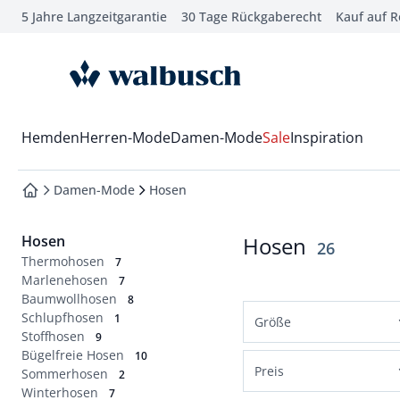
5 Jahre Langzeitgarantie
30 Tage Rückgaberecht
Kauf auf 
che springen
vigation springen
zur Startseite
inhalt springen
oter springen
Wechsel in das Menü mit Pfeil-Runter Taste
Hemden
Herren-Mode
Damen-Mode
Sale
Inspiration
hnellanmeldung springen
Damen-Mode
Hosen
zur Startseite
Hosen
Hosen
Ergebnisse
26
Thermohosen
7
Marlenehosen
7
Baumwollhosen
8
Schlupfhosen
1
Größe
Stoffhosen
9
Bügelfreie Hosen
Normalgrößen
10
Preis
Sommerhosen
2
36
38
40
42
Winterhosen
7