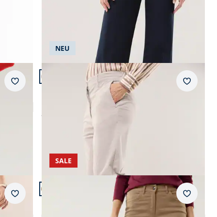
NEU
Artikel 15 von 24.
+1
Passform Regular Fit.
Merkzettel
Merkzet
Regular Fit
Marlene Hose aus weichem Cord
ab
€ 169,99
SALE
Artikel 18 von 24.
Passform Regular Fit.
Merkzettel
Merkzet
Regular Fit
Extraglatt Baumwollhose