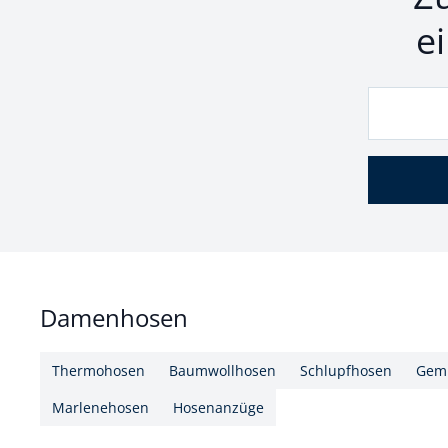
e
Damenhosen
Thermohosen
Baumwollhosen
Schlupfhosen
Gemu
Marlenehosen
Hosenanzüge