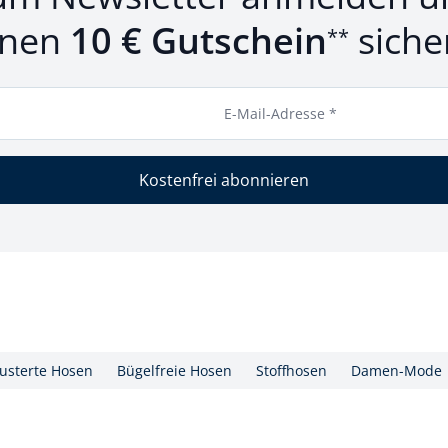
inen
10 € Gutschein
siche
**
E-Mail-Adresse *
Kostenfrei abonnieren
sterte Hosen
Bügelfreie Hosen
Stoffhosen
Damen-Mode