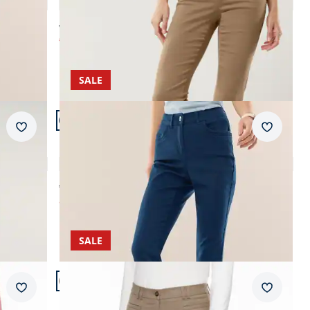
4,7 (102)
ab € 99,95
€ 44,99
(-55%)
SALE
Artikel 21 von 24.
Passform Feminine Fit.
Merkzettel
Merkzet
Feminine Fit
Extraglatt Baumwollhose Feminine F
4,6 (33)
ab € 99,99
ab
€ 49,99
(-50%)
SALE
Artikel 24 von 24.
Passform Regular Fit.
Merkzettel
Merkzet
Regular Fit
Flanellhose Cosy