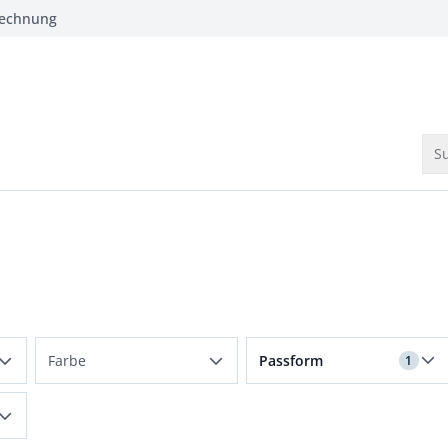
Rechnung
Su
Filter für Passform Langg
Farbe
Passform
1
Beige
Langgrößen
Blau
Kurzgrößen