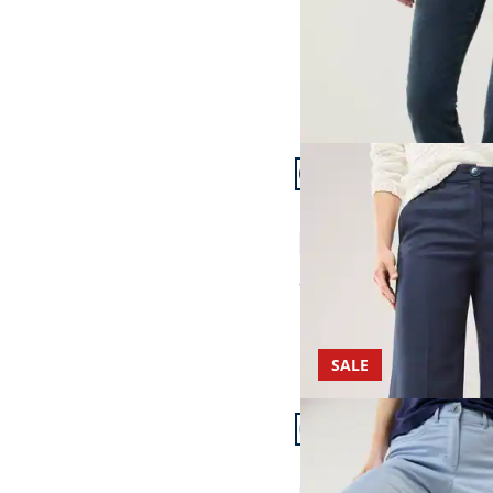
Artikel 13 von 24.
Passform Regular Fit.
Regular Fit
Marlenehose mit Struk
4,1 (7)
ab
€ 169,99
SALE
Artikel 16 von 24.
Passform Regular Fit.
Regular Fit
Extraglatt Baumwollho