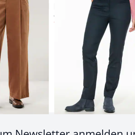
4,6 (5)
ab € 139,00
€ 44,99
(-68%)
Produkte 1 bis 24 von 26.
1
bis
24
von
26
Zurück
Weiter
zu 
um Newsletter anmelden u