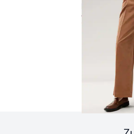
4,7 (12)
ab € 189,00
ab
€ 94,99
(-50%)
Seite 1 geladen. Zeige 
Z