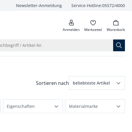
Newsletter-Anmeldung
Service-Hotline:
05572/4000
anrufen
Anmelden
Merkzettel
Warenkorb
Suche öffnen
chbegriff / Artikel-Nr.
Menü Sortierung: beliebteste Artikel ausge
Sortieren nach
beliebteste Artikel
beliebteste Artikel
rößen angewendet
Eigenschaften
Materialmarke
Preis aufsteigend
atmungsaktiv
Extraglatt
Preis absteigend
bequem
Thermo
Bewertungen