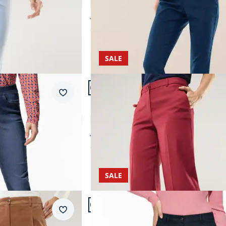
4,5 (22)
ab € 99,99
ab
€ 59,99
(-40%)
SALE
Artikel 20 von 24.
Passform Regular Fit.
Merkzettel
Regular Fit
Marlenehose mit Struktur
4,8 (5)
ab € 169,99
ab
€ 84,99
(-50%)
SALE
Artikel 23 von 24.
Passform Regular Fit.
Merkzettel
Regular Fit
dhose
Flanellhose Cosy