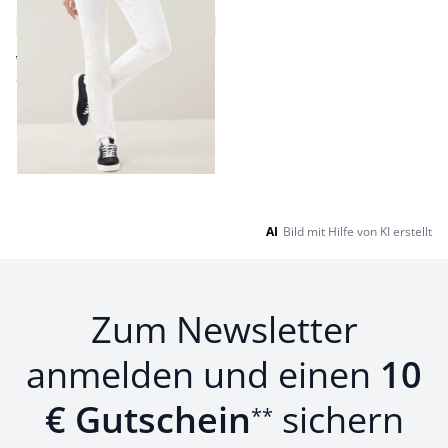
Denim
4,4 (51)
ab € 89,99
ab
€ 59,99
(-33%)
Seite 1 geladen. Zeige Produkte 1 bis 5 von 5.
AI
Bild mit Hilfe von KI erstellt
Zum Newsletter
anmelden und einen
10
€ Gutschein
sichern
**