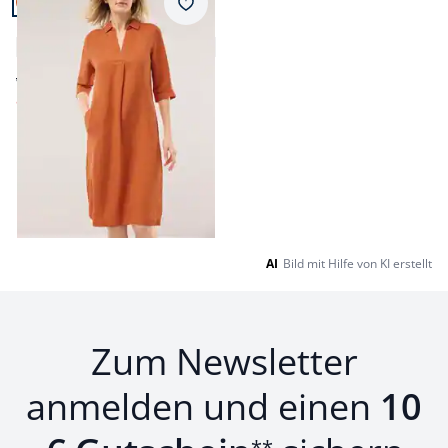
Merkzettel
Leinenmixkleid
4,9 (10)
ab € 149,99
ab
€ 89,99
(-40%)
Seite 1 geladen. Zeige Produkte 1 bis 13 von 13.
AI
Bild mit Hilfe von KI erstellt
Zum Newsletter
anmelden und einen
10
**