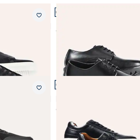
Artikel 2 von 12.
Braun
bequem
Merkzettel
Leder Derby
Grau
Reißverschluss
€ 169,99
Grün
wärmend
Schwarz
wasserabweisend
Weiß
wasserdicht
Abbrechen
Abbrechen
Artikel 5 von 12.
Merkzettel
helos
Classic-Tennis Sneaker
3,7 (3)
€ 139,99