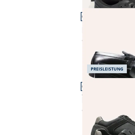
Artikel 7 von 12.
Classic Loafer
4,1 (8)
€ 169,99
PREISLEISTUNG
Artikel 10 von 12.
Aquastop Sneaker
4,4 (196)
€ 99,99