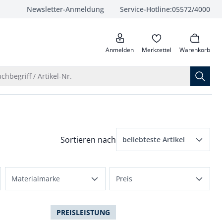
Newsletter-Anmeldung
Service-Hotline:
05572/4000
anrufen
Anmelden
Merkzettel
Warenkorb
Suche öffnen
chbegriff / Artikel-Nr.
Menü Sortierung: beliebteste Artikel ausge
Sortieren nach
beliebteste Artikel
beliebteste Artikel
Materialmarke
Preis
Preis aufsteigend
e
Aquastop
bis 100 €
Preis absteigend
PREISLEISTUNG
Thermo
bis 150 €
Bewertungen