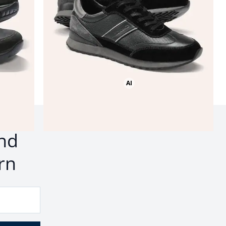
AI
Bild mit Hilfe von KI erstellt
nd
rn