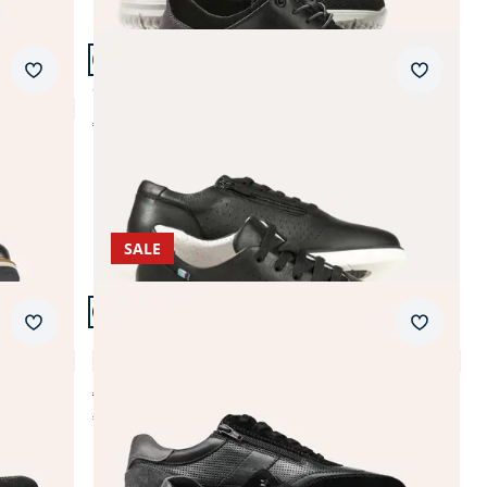
Artikel 9 von 12.
Merkzettel
Merkzet
Smart Sneaker Wasserabweisend
€ 179,99
SALE
Artikel 12 von 12.
+1
Merkzettel
Merkzet
Komfort Perfo Sneaker
4,6 (139)
€ 99,99
€ 59,99
(-40%)