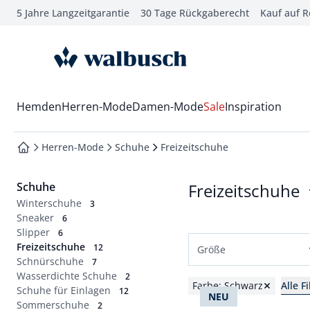
5 Jahre Langzeitgarantie
30 Tage Rückgaberecht
Kauf auf 
che springen
vigation springen
zur Startseite
inhalt springen
oter springen
Wechsel in das Menü mit Pfeil-Runter Taste
Hemden
Herren-Mode
Damen-Mode
Sale
Inspiration
hnellanmeldung springen
Herren-Mode
Schuhe
Freizeitschuhe
zur Startseite
Schuhe
Freizeitschuhe
Winterschuhe
3
Sneaker
6
Slipper
6
Freizeitschuhe
12
Größe
Schnürschuhe
7
Wasserdichte Schuhe
Schuhgrößen
2
Farbe: Schwarz
Alle F
Schuhe für Einlagen
12
NEU
39
40
41
42
Sommerschuhe
2