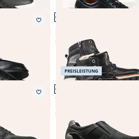
Artikel 8 von 12.
Merkzettel
Thermo Stiefel
4,4 (82)
€ 169,99
PREISLEISTUNG
Artikel 11 von 12.
Merkzettel
Aquastop Slipper
4,6 (218)
€ 99,99