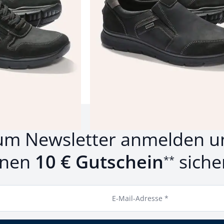
Produkte 1 bis 12 von 12.
um Newsletter anmelden u
inen
10 € Gutschein
siche
**
E-Mail-Adresse *