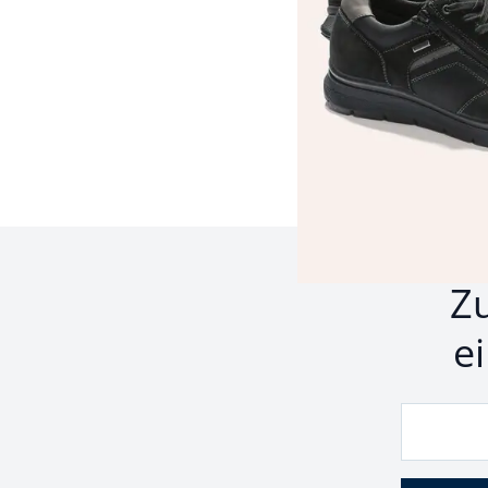
Seite 1 geladen. Zeige 
Z
e