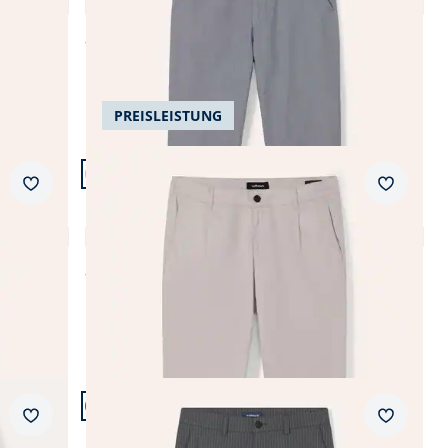
4,7 (10)
ab
€ 149,99
PREISLEISTUNG
Artikel 21 von 24.
+2
Passform Modern Fit.
Merkzettel
Merkzet
Modern Fit
Bundfalten-Chino Feinstruktur
4,8 (4)
ab
€ 99,99
Artikel 24 von 24.
Passform Modern Fit.
Merkzettel
Merkzet
Modern Fit
Macht-Alles-Mit Hose 2.0