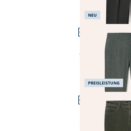
NEU
Artikel 7 von 24.
+1
Passform Modern Fit.
Modern Fit
Bügelfreie Chino aus Le
ab € 129,99
ab
€ 99,99
(-23%)
PREISLEISTUNG
Artikel 10 von 24.
Passform Modern Fit.
Modern Fit
Five Pocket aus feinem
ab
€ 129,99