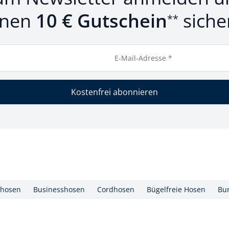
inen
10 € Gutschein
siche
**
E-Mail-Adresse *
Kostenfrei abonnieren
hosen
Businesshosen
Cordhosen
Bügelfreie Hosen
Bu