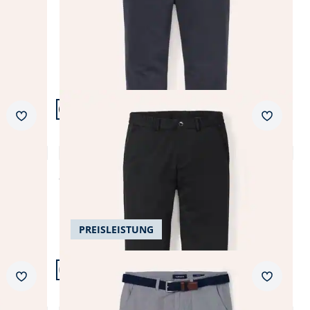
Artikel 15 von 24.
+1
Passform Modern Fit.
Merkzettel
Merkzet
Modern Fit
Extraglatt-Travelhose
4,6 (74)
ab
€ 99,99
PREISLEISTUNG
Artikel 18 von 24.
Passform Modern Fit.
Merkzettel
Merkzet
Modern Fit
Gürtel Chino