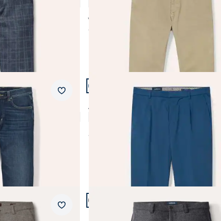
4,8 (6)
ab € 129,99
ab
€ 99,99
(-23%)
Artikel 20 von 24.
Passform Modern Fit.
Merkzettel
Modern Fit
reweich
Anzug-Hose aus Baumwollmix
5,0 (3)
ab
€ 169,99
Artikel 23 von 24.
Passform Modern Fit.
Merkzettel
Modern Fit
 Hose
Premium Sport-Flanell Hose