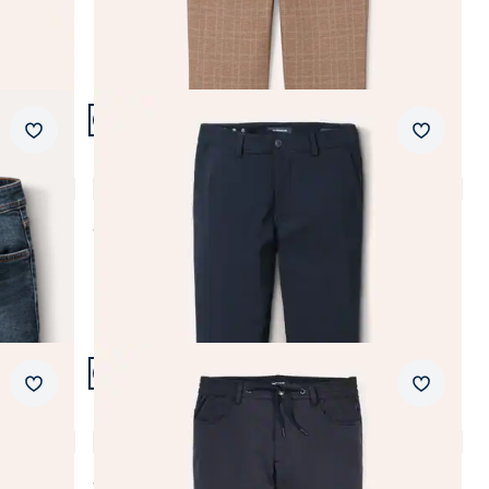
schnelltrocknend
ultraleicht
Artikel 9 von 24.
+3
Passform Modern Fit.
bügelleicht
Merkzettel
Merkzet
Modern Fit
Macht-Alles-Mit Hose 2.0
knitterarm
4,7 (131)
ab
€ 139,99
Artikel 12 von 24.
+3
Passform Modern Fit.
Merkzettel
Merkzet
Modern Fit
Five Pocket Stretch & Relax
4,8 (182)
ab
€ 99,99