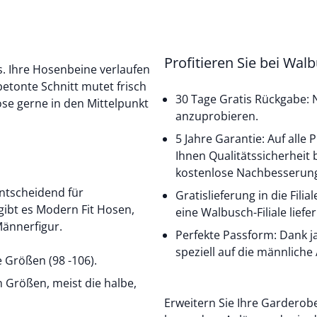
Profitieren Sie bei Wal
s. Ihre Hosenbeine verlaufen
betonte Schnitt mutet frisch
30 Tage Gratis Rückgabe: N
ose gerne in den Mittelpunkt
anzuprobieren.
5 Jahre Garantie: Auf alle
Ihnen Qualitätssicherheit 
kostenlose Nachbesserung
ntscheidend für
Gratislieferung in die Fili
gibt es Modern Fit Hosen,
eine Walbusch-Filiale liefer
Männerfigur.
Perfekte Passform: Dank j
speziell auf die männliche
 Größen (98 -106).
 Größen, meist die halbe,
Erweitern Sie Ihre Garderobe