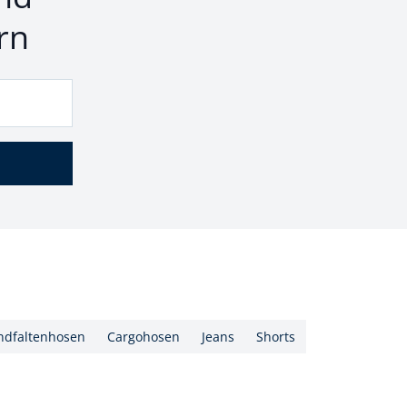
rn
ndfaltenhosen
Cargohosen
Jeans
Shorts