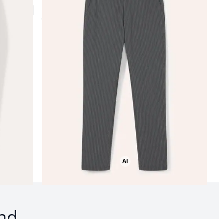
ab
€ 139,99
Seite 2
AI
Bild mit Hilfe von KI erstellt
nd