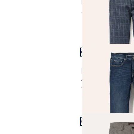
4,9 (14)
ab
€ 99,99
Artikel 19 von 24.
+2
Passform Modern Fit.
Modern Fit
Comfort-Jeans Cashme
4,7 (42)
ab € 129,99
ab
€ 99,99
(-23%)
Artikel 22 von 24.
Passform Modern Fit.
Modern Fit
Premium Sport-Flanell