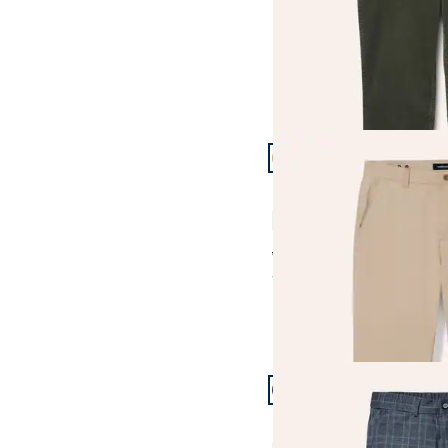
Artikel 13 von 24.
+1
Passform Modern Fit.
Modern Fit
Ultraleicht Chino
4,5 (13)
ab € 129,99
ab
€ 99,99
(-23%)
Artikel 16 von 24.
Passform Modern Fit.
Modern Fit
Extraglatt-Travelhose