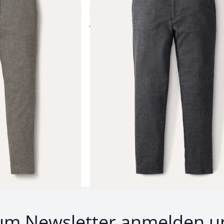
5,0 (2)
ab € 149,99
ab
€ 139,99
(-7%)
Produkte 1 bis 24 von 43.
1
bis
24
von
43
Zurück
Weiter
zu 
um Newsletter anmelden u