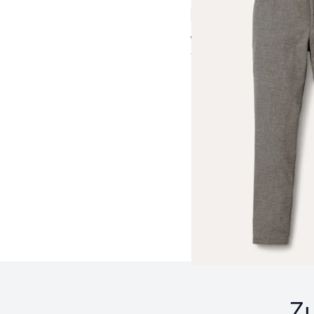
5,0 (3)
ab € 149,99
ab
€ 139,99
(-7%)
Seite 1 geladen. Zeige 
Z