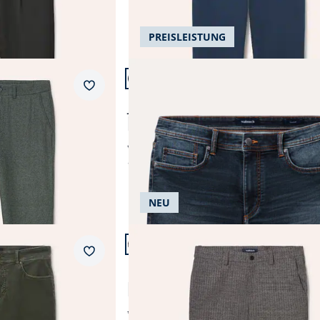
PREISLEISTUNG
Artikel 8 von 24.
+1
Passform Modern Fit.
Merkzettel
Modern Fit
ichtflanell
Jogger-Jeans Shorts
4,8 (28)
ab € 89,99
ab
€ 74,99
(-17%)
NEU
Artikel 11 von 24.
Passform Modern Fit.
Merkzettel
Modern Fit
 Cord
Premium Sport-Flanell Hose
5,0 (2)
ab € 149,99