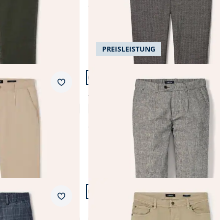
ab
€ 139,99
(-7%)
PREISLEISTUNG
Artikel 14 von 24.
Passform Modern Fit.
Merkzettel
Modern Fit
Wohlfühl Leinen-Hose
4,8 (23)
ab
€ 99,99
Artikel 17 von 24.
+1
Passform Modern Fit.
Merkzettel
Modern Fit
Coloured Jeans