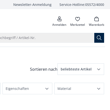
Newsletter-Anmeldung
Service-Hotline:
05572/4000
anrufen
Anmelden
Merkzettel
Warenkorb
Suche öffnen
chbegriff / Artikel-Nr.
Menü Sortierung: beliebteste Artikel ausge
Sortieren nach
beliebteste Artikel
beliebteste Artikel
n Fit angewendet
Eigenschaften
Material
Preis aufsteigend
atmungsaktiv
Baumwollmix
Preis absteigend
elastisch
Polyestermix
Bewertungen