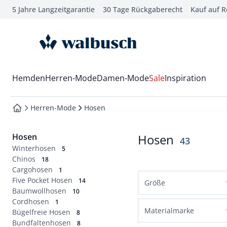
5 Jahre Langzeitgarantie
30 Tage Rückgaberecht
Kauf auf 
che springen
vigation springen
zur Startseite
inhalt springen
oter springen
Wechsel in das Menü mit Pfeil-Runter Taste
Hemden
Herren-Mode
Damen-Mode
Sale
Inspiration
hnellanmeldung springen
Herren-Mode
Hosen
zur Startseite
Hosen
Hosen
Ergebnisse
43
Winterhosen
5
Chinos
18
Cargohosen
1
Five Pocket Hosen
14
Größe
Baumwollhosen
10
Cordhosen
Normalgrößen
1
Materialmarke
Bügelfreie Hosen
8
48
50
52
54
Bundfaltenhosen
8