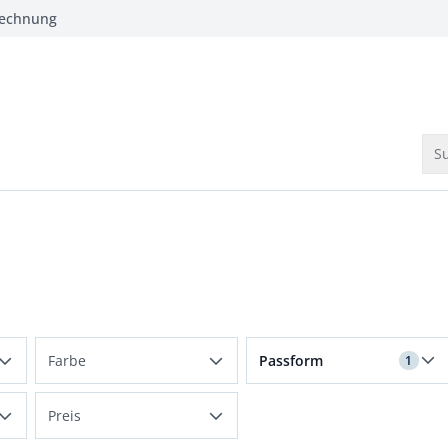
Rechnung
Su
Filter für Passform Moder
Farbe
Passform
1
Beige
Modern Fit
Preis
Blau
normale Größen