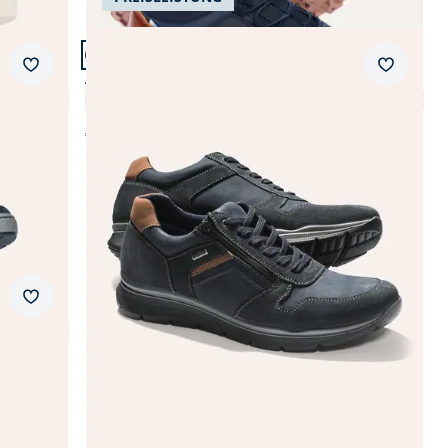
Artikel 9 von 11.
Merkzettel
Merkzet
Aquastop Sneaker
4,4 (196)
€ 99,99
Merkzettel