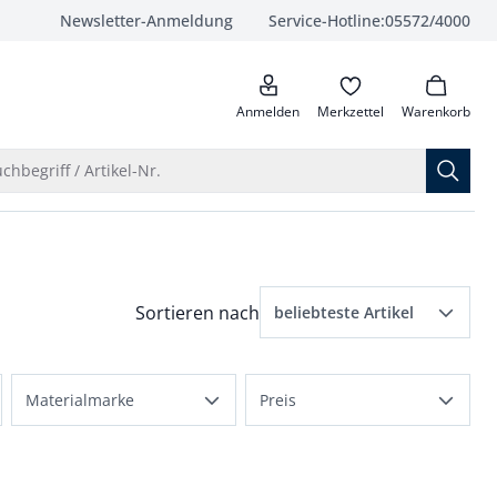
Newsletter-Anmeldung
Service-Hotline:
05572/4000
anrufen
Anmelden
Merkzettel
Warenkorb
Suche öffnen
chbegriff / Artikel-Nr.
Menü Sortierung: beliebteste Artikel ausge
Sortieren nach
beliebteste Artikel
beliebteste Artikel
Materialmarke
Preis
Preis aufsteigend
e
Aquastop
bis 100 €
Preis absteigend
Thermo
bis 150 €
Bewertungen