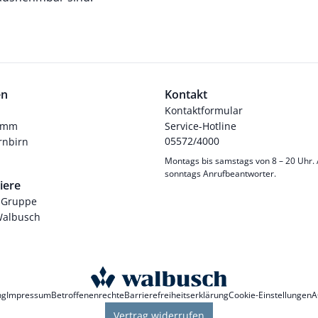
en
Kontakt
Kontaktformular
ramm
Service-Hotline
05572/4000
nbirn
Montags bis samstags von 8 – 20 Uhr.
sonntags Anrufbeantworter.
iere
-Gruppe
Walbusch
ng
Impressum
Betroffenenrechte
Barrierefreiheitserklärung
Cookie-Einstellungen
A
Vertrag widerrufen