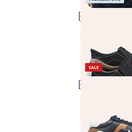
Artikel 7 von 11.
Wasserdichter Slipper 
€ 99,99
SALE
Artikel 10 von 11.
+1
Komfort Perfo Sneaker
4,6 (139)
€ 99,99
€ 59,99
(-40%)