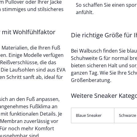
m Pullover oder Ihrer Jacke
So schaffen Sie einen spor
n stimmiges und stilsicheres
anfühlt.
 mit Wohlfühlfaktor
Die richtige Größe für 
Materialien, die Ihren Fuß
Bei Walbusch finden Sie blau
en. Einige Modelle verfügen
Schuhweite G für normal bre
Reißverschlüsse, die das
bieten sicheren Halt und s
 Die Laufsohlen sind aus EVA
ganzen Tag. Wie Sie Ihre Sc
 Schritt sanft ab, ideal für
Größenberatung.
Weitere Sneaker
sich an den Fuß anpassen,
n angenehmes Fußklima an
it funktionalen Details. Je
Blaue Sneaker
Schwarze
p-Membran
zuverlässig vor
. Für noch mehr Komfort
rausnehmbar sind.