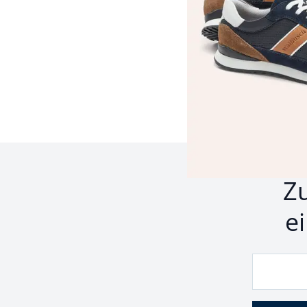
Seite 1 geladen. Zeige 
Z
e