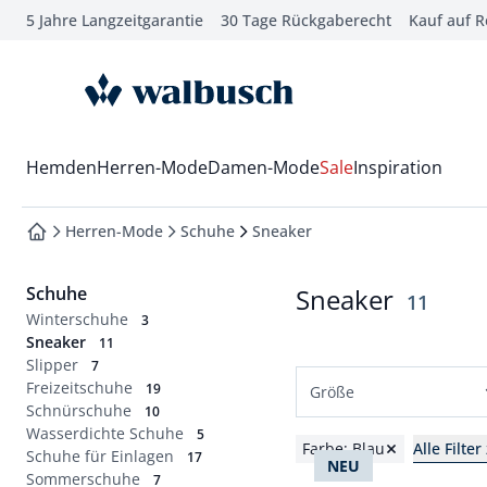
5 Jahre Langzeitgarantie
30 Tage Rückgaberecht
Kauf auf 
che springen
vigation springen
zur Startseite
inhalt springen
oter springen
Wechsel in das Menü mit Pfeil-Runter Taste
Hemden
Herren-Mode
Damen-Mode
Sale
Inspiration
hnellanmeldung springen
Herren-Mode
Schuhe
Sneaker
zur Startseite
Schuhe
Sneaker
Ergebnis
11
Winterschuhe
3
Sneaker
11
Slipper
7
Freizeitschuhe
19
Größe
Schnürschuhe
10
Wasserdichte Schuhe
Schuhgrößen
5
Farbe: Blau
Alle Filte
Schuhe für Einlagen
17
NEU
39
40
41
42
Sommerschuhe
7