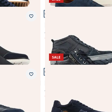
Artikel 8 von 11.
Merkzettel
mit Easy-In
Kalbleder-Schnürer High Top
4,5 (129)
€ 139,99
€ 79,99
(-43%)
SALE
Artikel 11 von 11.
Merkzettel
Retro-Sneaker
4,8 (4)
€ 139,99
€ 79,99
(-43%)