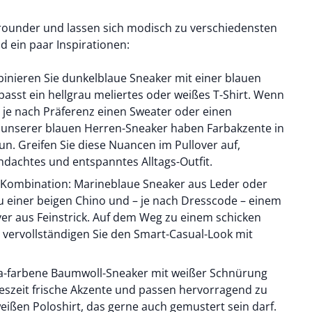
lrounder und lassen sich modisch zu verschiedensten
nd ein paar Inspirationen:
binieren Sie dunkelblaue Sneaker mit einer
blauen
passt ein hellgrau meliertes oder
weißes T-Shirt
. Wenn
ie je nach Präferenz einen Sweater oder einen
ge unserer blauen Herren-Sneaker haben Farbakzente in
n. Greifen Sie diese Nuancen im Pullover auf,
dachtes und entspanntes Alltags-Outfit.
Kombination: Marineblaue Sneaker aus Leder oder
u einer
beigen Chino
und – je nach Dresscode – einem
ver
aus Feinstrick. Auf dem Weg zu einem schicken
vervollständigen Sie den Smart-Casual-Look mit
a-farbene Baumwoll-Sneaker mit weißer Schnürung
eszeit frische Akzente und passen hervorragend zu
weißen Poloshirt
, das gerne auch gemustert sein darf.