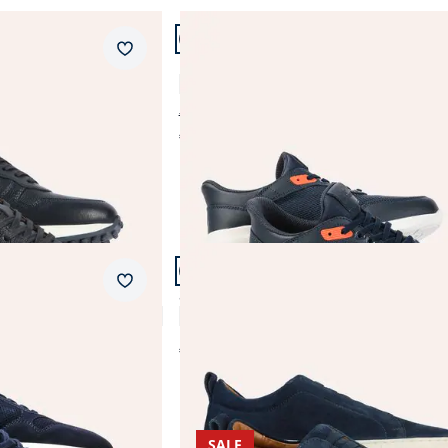
Artikel 2 von 11.
Braun
wasserdicht
Merkzettel
Ultraleicht Sneaker Mühelos
Grau
Reißverschluss
4,4 (37)
€ 99,99
Grün
wärmend
€ 89,99
(-10%)
Schwarz
wasserabweisend
Weiß
Abbrechen
Abbrechen
Artikel 5 von 11.
+3
Merkzettel
Smart Casual Sneaker
3,6 (8)
€ 139,99
SALE