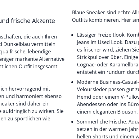
Blaue Sneaker sind echte Al
und frische Akzente
Outfits kombinieren. Hier si
Lässiger Freizeitlook: Kom
nschaften, die auch Ihren
Jeans
im Used Look. Dazu 
nd Dunkelblau vermitteln
es frischer wird, ziehen S
qua frische, lebendige
Strickpullover über. Eini
eniger markante Alternative
Cognac- oder Karamellbrau
tlichen Outfit insgesamt
entsteht ein rundum durch
Moderne Business-Casual-
t sich hervorragend mit
Veloursleder passen gut z
ren und harmoniert ebenso
Hemd oder einem
V-Pullo
neaker sind daher ein
Abendessen oder ins Büro 
ne aufdringlich zu wirken. Sie
einem eleganten
Blouson.
sen zu sportlichen wie
Sommerliche Frische: Aqu
setzen in der warmen Jahr
hellen
Shorts
und einem