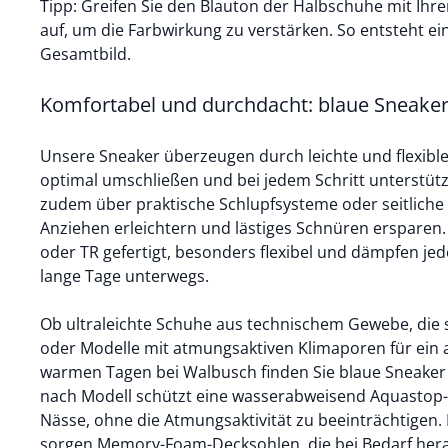
Tipp: Greifen Sie den Blauton der Halbschuhe mit Ihre
auf, um die Farbwirkung zu verstärken. So entsteht ei
Gesamtbild.
Komfortabel und durchdacht: blaue Sneaker
Unsere Sneaker überzeugen durch leichte und flexible 
optimal umschließen und bei jedem Schritt unterstütz
zudem über praktische Schlupfsysteme oder seitliche 
Anziehen erleichtern und lästiges Schnüren ersparen.
oder TR gefertigt, besonders flexibel und dämpfen jeden
lange Tage unterwegs.
Ob ultraleichte Schuhe aus technischem Gewebe, die 
oder Modelle mit atmungsaktiven Klimaporen für ei
warmen Tagen bei Walbusch finden Sie blaue Sneaker m
nach Modell schützt eine
wasserabweisend Aquasto
Nässe, ohne die Atmungsaktivität zu beeinträchtigen
sorgen Memory-Foam-Decksohlen, die bei Bedarf he