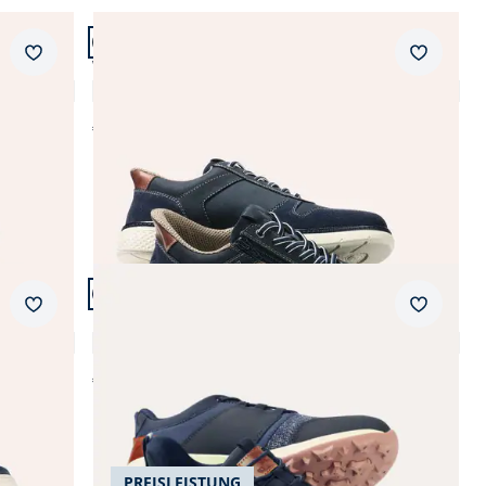
Artikel 3 von 11.
Neuheiten
Abbrechen
Abbrechen
Merkzettel
Merkzet
Wasserdichter Sneaker
4,6 (7)
€ 99,99
Artikel 6 von 11.
Merkzettel
Merkzet
Materialmix Sneaker Mühelos
4,6 (9)
€ 99,99
PREISLEISTUNG