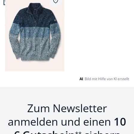
Merkzettel
Degradee-Troyer
4,8 (19)
ab
€ 99,99
Seite 1 geladen. Zeige Produkte 1 bis 13 von 13.
AI
Bild mit Hilfe von KI erstellt
Zum Newsletter
anmelden und einen
10
**