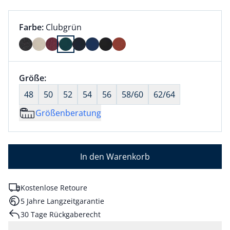
Farbauswahl:
aktuell ausgewählt:
Farbe:
Clubgrün
Farbe Clubgrün ausgewählt
Größenauswahl:
Größe:
nichts ausgewählt
48
50
52
54
56
58/60
62/64
Größenberatung
In den Warenkorb
Kostenlose Retoure
5 Jahre Langzeitgarantie
30 Tage Rückgaberecht