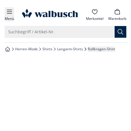
che springen
zur Startseite
vigation springen
Menü
Merkzettel
Warenkorb
inhalt springen
Suche öffnen
Suchbegriff / Artikel-Nr.
oter springen
Herren-Mode
Shirts
Langarm-Shirts
Rollkragen-Shirt
zur Startseite
hnellanmeldung springen