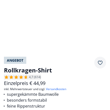
ANGEBOT
Merkz
Rollkragen-Shirt
4,7 (614)
Einzelpreis
€
44,99
inkl. Mehrwertsteuer und zzgl.
Versandkosten
supergekämmte Baumwolle
besonders formstabil
feine Rippenstruktur