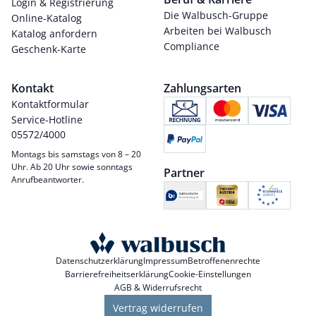
Login & Registrierung
Die Walbusch-Gruppe
Online-Katalog
Arbeiten bei Walbusch
Katalog anfordern
Compliance
Geschenk-Karte
Kontakt
Zahlungsarten
Kontaktformular
Service-Hotline
05572/4000
Montags bis samstags von 8 – 20
Uhr. Ab 20 Uhr sowie sonntags
Partner
Anrufbeantworter.
Datenschutzerklärung
Impressum
Betroffenenrechte
Barrierefreiheitserklärung
Cookie-Einstellungen
AGB & Widerrufsrecht
Vertrag widerrufen