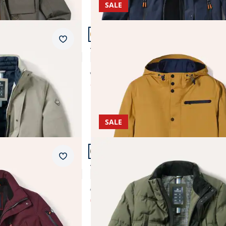
SALE
Netzfutter
Artikel 8 von 11.
Merkzettel
Aquastop Jacke 2 in 1
4,2 (11)
ab € 339,99
ab
€ 149,99
(-56%)
SALE
Artikel 11 von 11.
Merkzettel
ife Brise
Aquastop Steppjacke 2.0
4,7 (20)
€ 379,00
€ 89,99
(-76%)