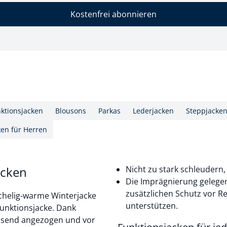
Kostenfrei abonnieren
ktionsjacken
Blousons
Parkas
Lederjacken
Steppjacke
ken für Herren
ecken
Nicht zu stark schleudern
Die Imprägnierung gelegen
zusätzlichen Schutz vor R
schelig-warme Winterjacke
unterstützen.
Funktionsjacke. Dank
assend angezogen und vor