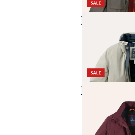
SALE
Artikel 7 von 11.
Aquastop Wetterjacke
4,9 (48)
ab € 299,00
ab
€ 118,99
(-60%)
SALE
Artikel 10 von 11.
Wetterschutz-Parka Ste
4,7 (25)
ab € 299,00
€ 89,99
(-70%)