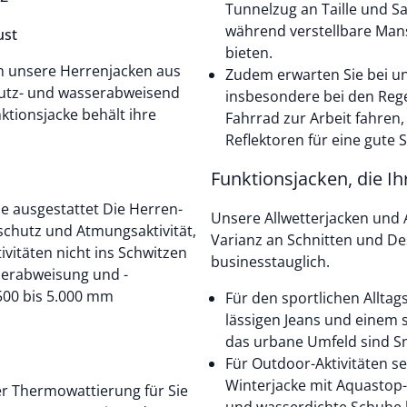
Tunnelzug an Taille und S
während verstellbare Mans
ust
bieten.
em unsere Herrenjacken aus
Zudem erwarten Sie bei u
mutz- und wasserabweisend
insbesondere bei den Re
ktionsjacke behält ihre
Fahrrad zur Arbeit fahren,
Reflektoren für eine gute S
Funktionsjacken, die Ih
 ausgestattet Die Herren-
Unsere Allwetterjacken und 
chutz und Atmungsaktivität,
Varianz an Schnitten und Des
ivitäten nicht ins Schwitzen
businesstauglich.
serabweisung und -
.500 bis 5.000 mm
Für den sportlichen Alltag
lässigen Jeans und einem 
das urbane Umfeld sind Sn
Für Outdoor-Aktivitäten s
Winterjacke mit Aquastop-F
ter Thermowattierung für Sie