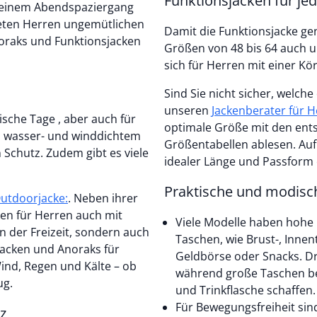
Funktionsjacken für je
, einem Abendspaziergang
ieten Herren ungemütlichen
Damit die Funktionsjacke gen
noraks und Funktionsjacken
Größen von 48 bis 64 auch u
sich für Herren mit einer Kö
Sind Sie nicht sicher, welche 
unseren
Jackenberater für 
ische Tage , aber auch für
optimale Größe mit den ent
, wasser- und winddichtem
Größentabellen ablesen. Auf d
 Schutz. Zudem gibt es viele
idealer Länge und Passform 
Praktische und modisc
Outdoorjacke:
. Neben ihrer
ken für Herren auch mit
Viele Modelle haben hohe
 der Freizeit, sondern auch
Taschen, wie Brust-, Innent
jacken und Anoraks für
Geldbörse oder Snacks. Dr
Wind, Regen und Kälte – ob
während große Taschen b
ug.
und Trinkflasche schaffen.
Für Bewegungsfreiheit sin
z