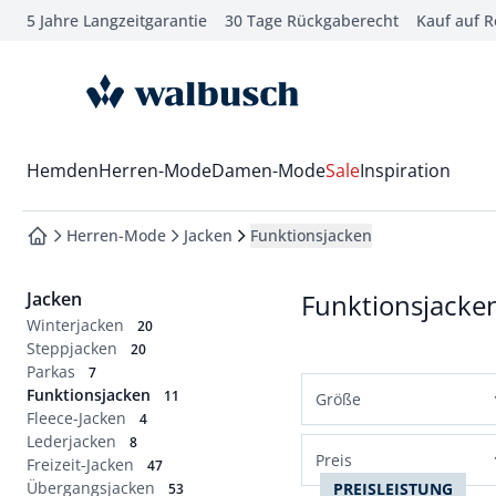
5 Jahre Langzeitgarantie
30 Tage Rückgaberecht
Kauf auf 
che springen
vigation springen
zur Startseite
inhalt springen
oter springen
Wechsel in das Menü mit Pfeil-Runter Taste
Hemden
Herren-Mode
Damen-Mode
Sale
Inspiration
hnellanmeldung springen
Herren-Mode
Jacken
Funktionsjacken
zur Startseite
Jacken
Funktionsjacke
Winterjacken
20
Steppjacken
20
Parkas
7
Funktionsjacken
11
Größe
Fleece-Jacken
4
Lederjacken
Normalgrößen
8
Preis
Freizeit-Jacken
47
48
50
52
54
Übergangsjacken
PREISLEISTUNG
53