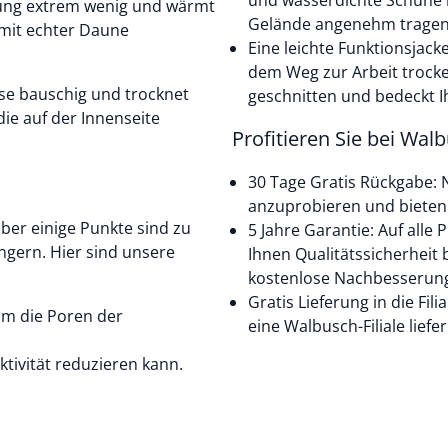
und wasserdichte Schuhe 
llung extrem wenig und wärmt
Gelände angenehm tragen
 mit echter Daune
Eine leichte Funktionsjack
dem Weg zur Arbeit trocken
sse bauschig und trocknet
geschnitten und bedeckt I
ie auf der Innenseite
Profitieren Sie bei Wal
30 Tage Gratis Rückgabe: N
anzuprobieren und bieten 
aber einige Punkte sind zu
5 Jahre Garantie: Auf alle
ngern. Hier sind unsere
Ihnen Qualitätssicherheit 
kostenlose Nachbesserung
Gratis Lieferung in die Fil
um die Poren der
eine Walbusch-Filiale liefer
tivität reduzieren kann.