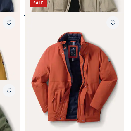
SALE
Artikel 9 von 11.
Merkzettel
Merkzet
Aquastop Wetterjacke
4,9 (10)
€ 299,00
€ 89,99
(-70%)
Merkzettel