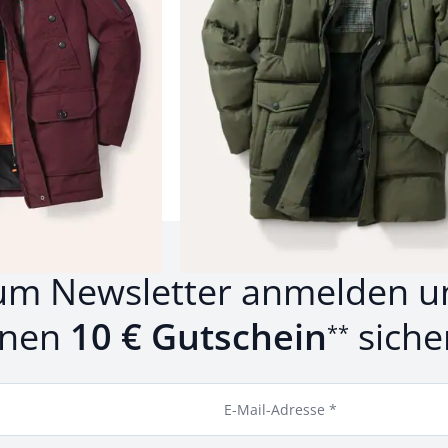
Produkte 1 bis 11 von 11.
um Newsletter anmelden u
inen
10 € Gutschein
siche
**
E-Mail-Adresse *