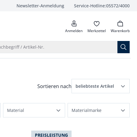
Newsletter-Anmeldung
Service-Hotline:
05572/4000
anrufen
Anmelden
Merkzettel
Warenkorb
Suche öffnen
chbegriff / Artikel-Nr.
Menü Sortierung: beliebteste Artikel ausge
Sortieren nach
beliebteste Artikel
beliebteste Artikel
Material
Materialmarke
Preis aufsteigend
Polyester
Aquastop
Preis absteigend
Baumwollmix
PREISLEISTUNG
Sorona
Bewertungen