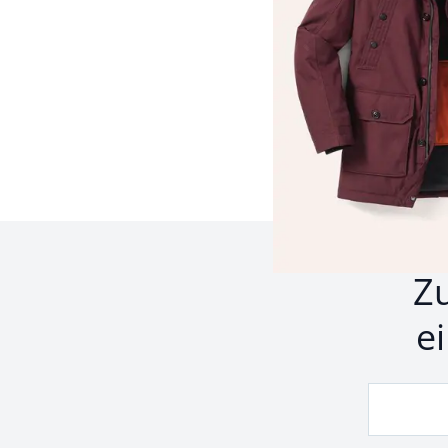
Seite 1 geladen. Zeige 
Z
e