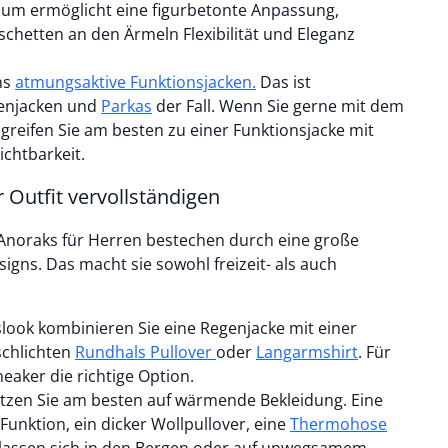
aum ermöglicht eine figurbetonte Anpassung,
chetten an den Ärmeln Flexibilität und Eleganz
ns
atmungsaktive Funktionsjacken.
Das ist
genjacken und
Parkas
der Fall. Wenn Sie gerne mit dem
 greifen Sie am besten zu einer Funktionsjacke mit
ichtbarkeit.
r Outfit vervollständigen
Anoraks für Herren bestechen durch eine große
igns. Das macht sie sowohl freizeit- als auch
slook kombinieren Sie eine Regenjacke mit einer
schlichten
Rundhals Pullover
oder
Langarmshirt
. Für
eaker die richtige Option.
etzen Sie am besten auf wärmende Bekleidung. Eine
unktion, ein dicker Wollpullover, eine
Thermohose