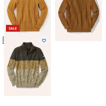
€ 119,00
ab € 139,99
€ 59,99
€ 59,99
(-50%)
(-57%)
SALE
Artikel 7 von 7.
Merkzettel
Degradee-Troyer
4,8 (19)
ab
€ 99,99
Seite 1 geladen. Zeige Produkte 1 bis 7 von 7.