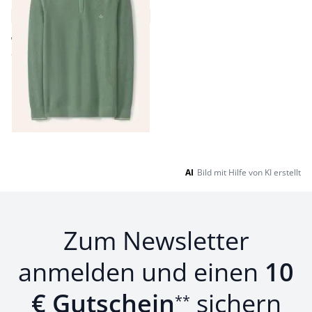
Troyer
4,9 (8)
ab € 89,99
ab
€ 49,99
(-44%)
Seite 1 geladen. Zeige Produkte 1 bis 9 von 9.
AI
Bild mit Hilfe von KI erstellt
Zum Newsletter
anmelden und einen
10
€ Gutschein
sichern
**