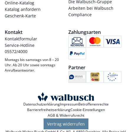
Die Walbusch-Gruppe
Online-Katalog
Arbeiten bei Walbusch
Katalog anfordern
Compliance
Geschenk-Karte
Kontakt
Zahlungsarten
Kontaktformular
Service-Hotline
05572/4000
Montags bis samstags von 8 – 20
Uhr. Ab 20 Uhr sowie sonntags
Partner
Anrufbeantworter.
Datenschutzerklärung
Impressum
Betroffenenrechte
Barrierefreiheitserklärung
Cookie-Einstellungen
AGB & Widerrufsrecht
Vertrag widerrufen
Walbusch Walter Busch GmbH & Co. KG, A-6850 Dornbirn. Alle Preise inkl.