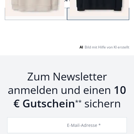
Seite 1 geladen. Zeige Produkte 1 bis 24 von 41.
Zurück
Weiter
zu Seite 2
AI
Bild mit Hilfe von KI erstellt
Zum Newsletter
anmelden und einen
10
€ Gutschein
sichern
**
E-Mail-Adresse *